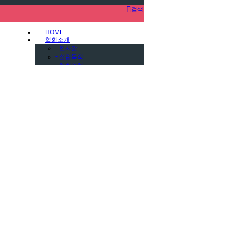
검색
HOME
협회소개
-
인사말
-
설립목적
-
협회연혁
-
협회 60년사 발자취(영상)
-
명예이사장 및 역대이사장·고문
-
임원소개
원가입
-
지역연합회장
-
지회장
-
상임위원
-
V.I.P. Volunteer Into People
-
조직도
-
수료연한
-
협회가
-
찾아오시는길
회장단 소개
협회행사
갤러리
-
아이디어 뱅크
커뮤니티
-
공지사항
-
행사안내
-