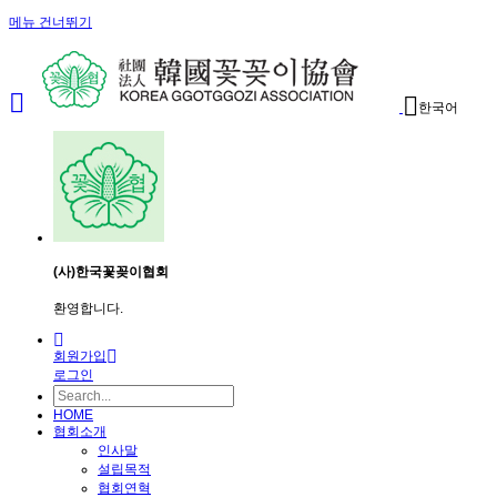
메뉴 건너뛰기
한국어
(사)한국꽃꽂이협회
환영합니다.
회원가입
로그인
HOME
협회소개
인사말
설립목적
협회연혁