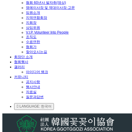
협회 60년사 발자취(영상)
명예이사장 및 역대이사장·고문
임원소개
지역연합회장
지회장
상임위원
V.I.P. Volunteer Into People
조직도
수료연한
협회가
찾아오시는길
회장단 소개
협회행사
갤러리
아이디어 뱅크
커뮤니티
공지사항
행사안내
자료실
질문과답변
LANGUAGE: 한국어