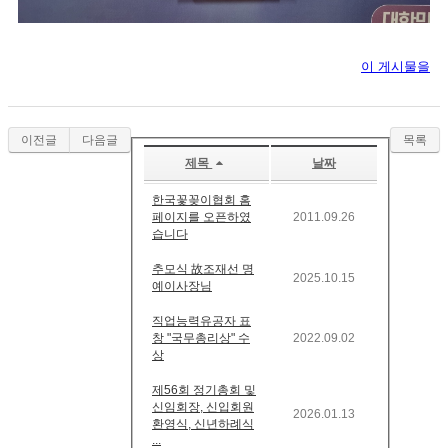
이 게시물을
이전글
다음글
목록
제목
날짜
한국꽃꽂이협회 홈
페이지를 오픈하였
2011.09.26
습니다
추모식 故조재선 명
2025.10.15
예이사장님
직업능력유공자 표
창 "국무총리상" 수
2022.09.02
상
제56회 정기총회 및
신임회장, 신입회원
2026.01.13
환영식, 신년하례식
...