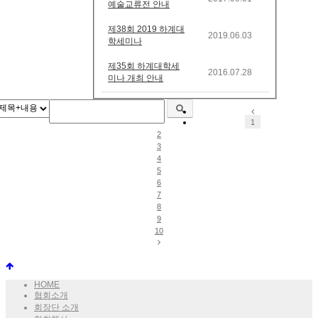
예술교류전 안내
제38회 2019 하계대
2019.06.03
학세미나
제35회 하계대학세
2016.07.28
미나 개최 안내
1
2
3
4
5
6
7
8
9
10
HOME
협회소개
회장단 소개