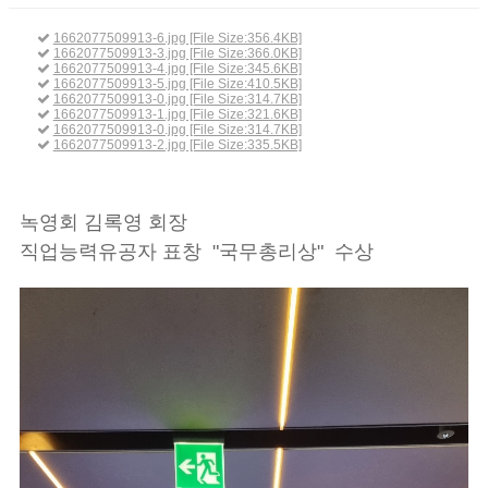
1662077509913-6.jpg [File Size:356.4KB]
1662077509913-3.jpg [File Size:366.0KB]
1662077509913-4.jpg [File Size:345.6KB]
1662077509913-5.jpg [File Size:410.5KB]
1662077509913-0.jpg [File Size:314.7KB]
1662077509913-1.jpg [File Size:321.6KB]
1662077509913-0.jpg [File Size:314.7KB]
1662077509913-2.jpg [File Size:335.5KB]
녹영회 김록영 회장
직업능력유공자 표창 "국무총리상" 수상