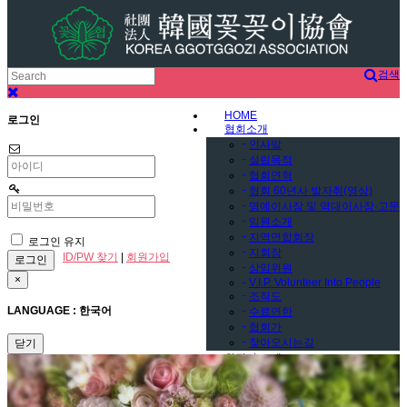
검색
HOME
로그인
협회소개
-
인사말
-
설립목적
-
협회연혁
-
협회 60년사 발자취(영상)
-
명예이사장 및 역대이사장·고문
-
임원소개
-
지역연합회장
로그인 유지
-
지회장
ID/PW 찾기
|
회원가입
-
상임위원
×
-
V.I.P. Volunteer Into People
-
조직도
LANGUAGE : 한국어
-
수료연한
-
협회가
-
찾아오시는길
닫기
회장단 소개
협회행사
갤러리
-
아이디어 뱅크