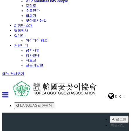
V.I.P. Volunteer Into People
조직도
수료연한
협회가
찾아오시는길
회장단 소개
협회행사
갤러리
아이디어 뱅크
커뮤니티
공지사항
행사안내
자료실
질문과답변
메뉴 건너뛰기
한국어
LANGUAGE: 한국어
로그인
회원가입