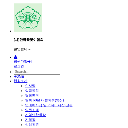
(사)한국꽃꽂이협회
환영합니다.
회원가입
로그인
HOME
협회소개
인사말
설립목적
협회연혁
협회 60년사 발자취(영상)
명예이사장 및 역대이사장·고문
임원소개
지역연합회장
지회장
상임위원